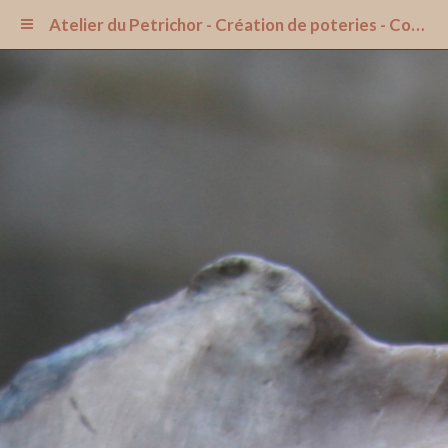
Atelier du Petrichor - Création de poteries - Cours de poterie dans l'Aisne