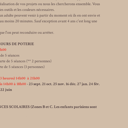
réalisation de vos projets ou nous les chercherons ensemble. Vous
les outils et les couleurs nécessaires.
n adulte peuvent venir à partir du moment où ils en ont envie et
s au moins 20 minutes. Sauf exception avant 4 ans c'est long une
que l'on peut reconduire ou arrêter.
OURS DE POTERIE
6h00
 de 5 séances
arte de 5 séances (** 2 personnes)
séances (3 personnes)
(3 heures) 14h00 à 21h00
is 14h00 à 18h00
- 23 sept. 21 oct. 25 nov. 16 déc. 27 jan. 24 fév.
 22 juin
COLAIRES (Zones B et C. Les enfants parisiens sont
auf le mercredi).
nts 70 € 3 participants 90 €.