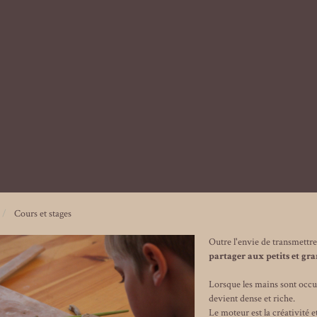
Cours et stages
Outre l'envie de transmettre l
partager aux petits et gr
Lorsque les mains sont occupé
devient dense et riche.
Le moteur est la créativité 