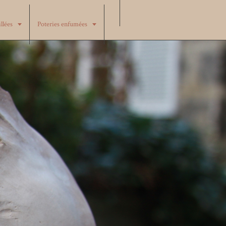
illées
Poteries enfumées