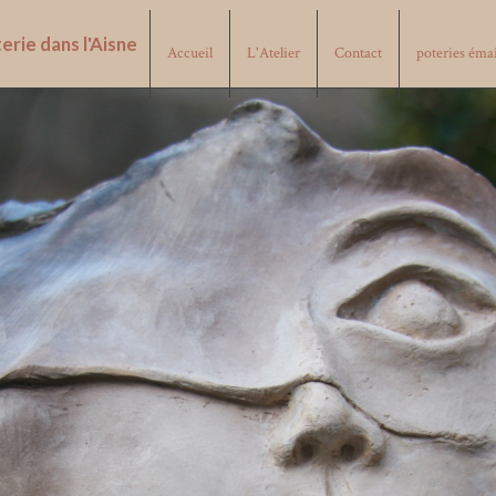
erie dans l'Aisne
Accueil
L'Atelier
Contact
poteries éma