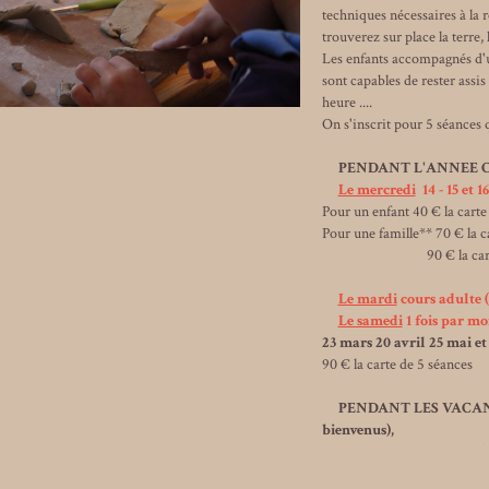
techniques nécessaires à la 
trouverez sur place la terre, 
Les enfants accompagnés d'u
sont capables de rester assi
heure ....
On s'inscrit pour 5 séances 
PENDANT L'ANNEE C
Le mercredi
14 - 15 et 1
Pour un enfant 40 € la carte
Pour une famille** 70 € la c
90 € la carte de 5 
Le mardi
cours adulte 
Le samedi
1 fois par mo
23 mars 20 avril 25 mai et
90 € la carte de 5 séances
PENDANT LES VACANCES S
bienvenus),
STAGE de 14h30 à 16h00 (s
Enfant seul 40 € 2 participa