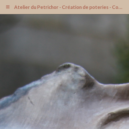
Atelier du Petrichor - Création de poteries - Cours de poterie dans l'Aisne